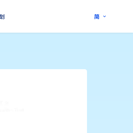
划
简
expand_more